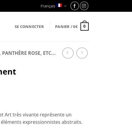
Français
SE CONNECTER
PANIER /
0
€
0
PANTHÈRE ROSE, ETC...
ment
et Art très vivante représente un
 éléments expressionnistes abstraits.