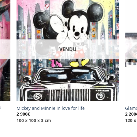
VENDU
d
Mickey and Minnie in love for life
Glamo
2 900
€
2 200
100 x 100 x 3 cm
120 x