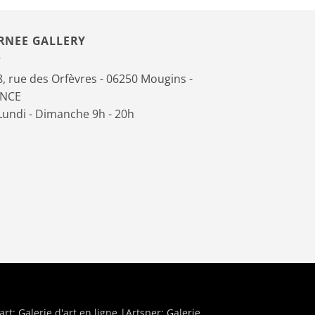
RNEE GALLERY
, rue des Orfèvres - 06250 Mougins -
ANCE
undi - Dimanche 9h - 20h
art:
Galerie d'art en ligne
|Artsper:
Galerie