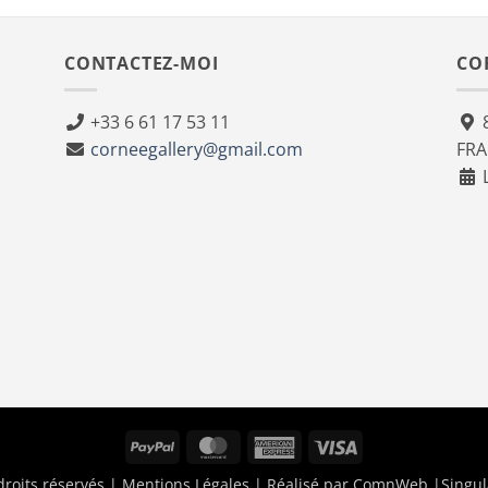
CONTACTEZ-MOI
CO
+33 6 61 17 53 11
8
corneegallery@gmail.com
FR
L
PayPal
MasterCard
American
Visa
Express
droits réservés |
Mentions Légales
| Réalisé par
ComnWeb
|Singul