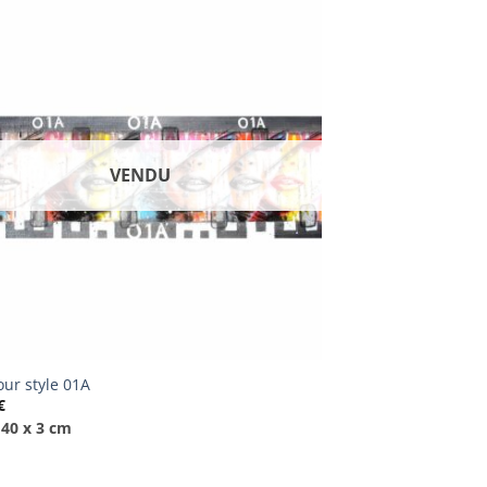
VENDU
ur style 01A
€
 40 x 3 cm