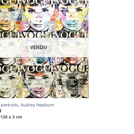
VENDU
 portraits, Audrey Hepburn
€
 120 x 3 cm