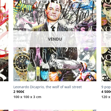
VENDU
Leonardo Dicaprio, the wolf of wall street
9 pop
2 900
€
4 500
100 x 100 x 3 cm
120 x