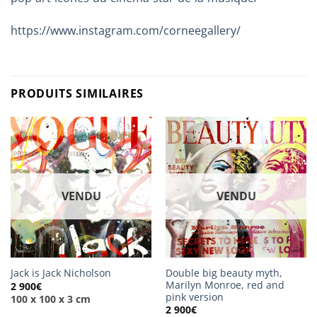
https://www.instagram.com/corneegallery/
PRODUITS SIMILAIRES
VENDU
VENDU
Double big beauty myth,
Jack is Jack Nicholson
Marilyn Monroe, red and
2 900
€
pink version
100 x 100 x 3 cm
2 900
€