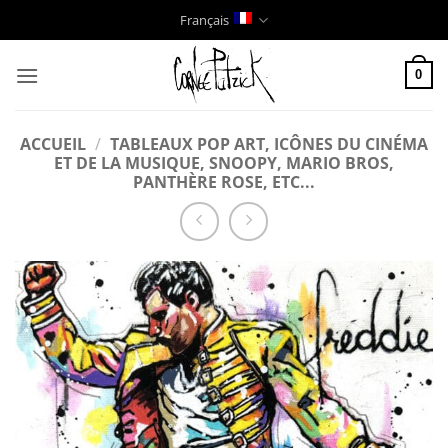
Passer
Français
au
contenu
0
ACCUEIL
/
TABLEAUX POP ART, ICÔNES DU CINÉMA
ET DE LA MUSIQUE, SNOOPY, MARIO BROS,
PANTHÈRE ROSE, ETC...