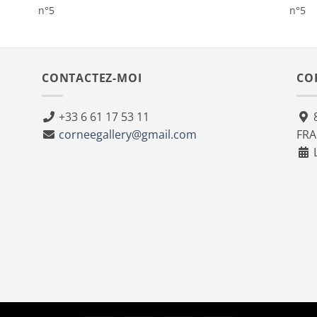
n°5
n°5
CONTACTEZ-MOI
CO
+33 6 61 17 53 11
8
corneegallery@gmail.com
FR
L