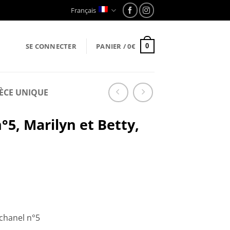
Français
SE CONNECTER
PANIER /
0
€
0
IÈCE UNIQUE
°5, Marilyn et Betty,
 chanel n°5