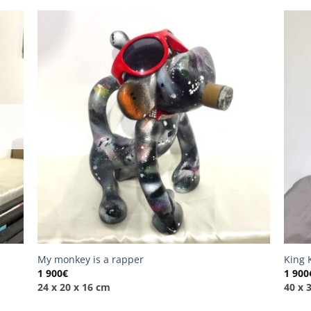
My monkey is a rapper
King 
1 900
€
1 900
24 x 20 x 16 cm
40 x 