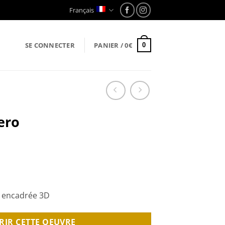
Français
SE CONNECTER
PANIER /
0
€
0
ero
, encadrée 3D
RIR CETTE OEUVRE