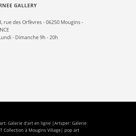
RNEE GALLERY
, rue des Orfèvres - 06250 Mougins -
ANCE
undi - Dimanche 9h - 20h
art:
Galerie d'art en ligne
|Artsper:
Galerie
T Collection à Mougins Village| pop art