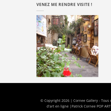
VENEZ ME RENDRE VISITE !
© Copyright 2026 | Cornee Gallery - Tous 
d'art en ligne
|
Patrick Cornee POP ART 