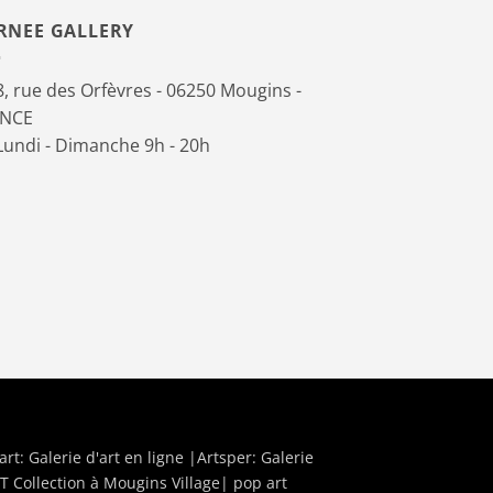
RNEE GALLERY
, rue des Orfèvres - 06250 Mougins -
ANCE
undi - Dimanche 9h - 20h
art:
Galerie d'art en ligne
|Artsper:
Galerie
T Collection à Mougins Village| pop art