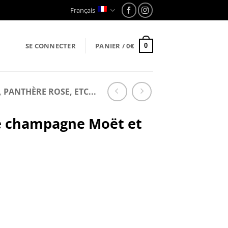
Français
SE CONNECTER
PANIER /
0
€
0
PANTHÈRE ROSE, ETC...
e champagne Moët et