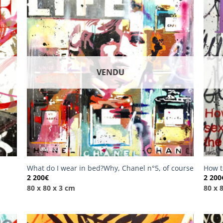
VENDU
What do I wear in bed?Why, Chanel n°5, of course
How t
2 200
€
2 200
80 x 80 x 3 cm
80 x 