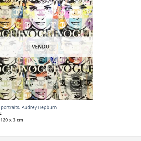
VENDU
 portraits, Audrey Hepburn
€
 120 x 3 cm