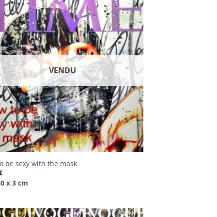
VENDU
o be sexy with the mask
€
80 x 3 cm