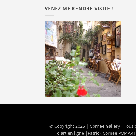
VENEZ ME RENDRE VISITE !
© Copyright 2026 | Cornee Gallery - Tous 
d'art en ligne
|
Patrick Cornee POP ART 