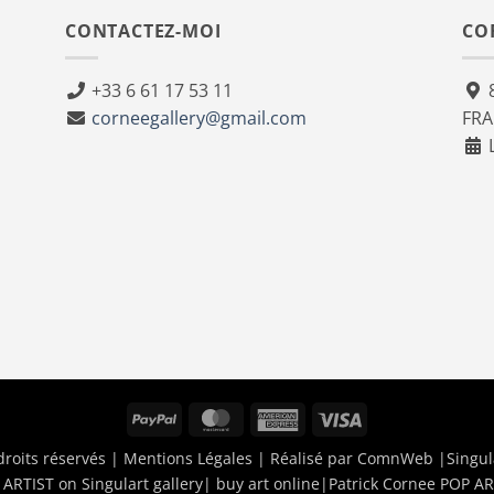
CONTACTEZ-MOI
CO
+33 6 61 17 53 11
8
corneegallery@gmail.com
FR
L
PayPal
MasterCard
American
Visa
Express
droits réservés |
Mentions Légales
| Réalisé par
ComnWeb
|Singul
ARTIST on Singulart gallery| buy art online
|
Patrick Cornee POP AR