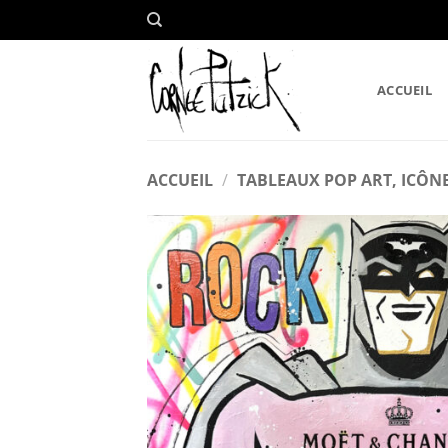
Passer
au
contenu
ACCUEIL
ACCUEIL
/
TABLEAUX POP ART, ICÔNE