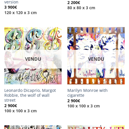
version
2 200
€
3 900
€
80 x 80 x 3 cm
120 x 120 x 3 cm
VENDU
VENDU
Leonardo Dicaprio, Margot
Marilyn Monroe with
Robbie, the wolf of wall
cigarette
street
2 900
€
2 900
€
100 x 100 x 3 cm
100 x 100 x 3 cm