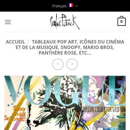
Passer
Français
au
contenu
0
ACCUEIL
/
TABLEAUX POP ART, ICÔNES DU CINÉMA
ET DE LA MUSIQUE, SNOOPY, MARIO BROS,
PANTHÈRE ROSE, ETC...